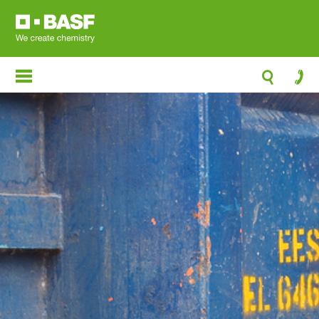
跳
转
到
主
要
内
容