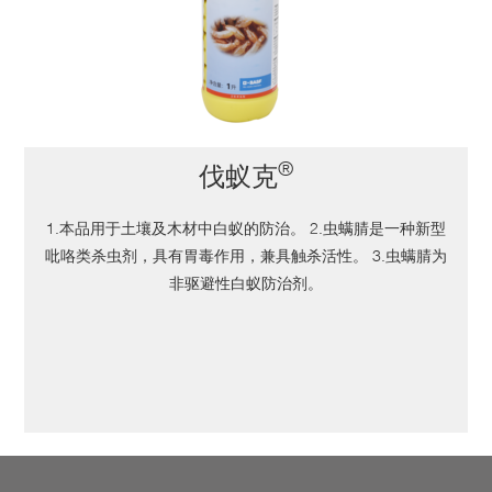
®
伐蚁克
1.本品用于土壤及木材中白蚁的防治。 2.虫螨腈是一种新型
吡咯类杀虫剂，具有胃毒作用，兼具触杀活性。 3.虫螨腈为
非驱避性白蚁防治剂。