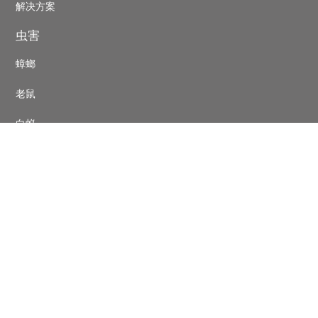
Pest
解决方案
control
虫害
footer
蟑螂
老鼠
白蚁
蚊蝇
联络表
巴斯夫中国
Copyright © BASF Agricultural Solutions Deutschland GmbH
2026
Secondary
隐私政策