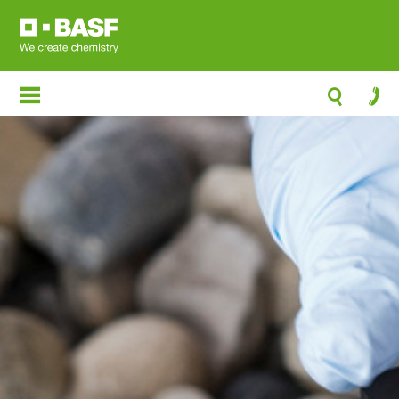
跳
转
到
主
要
内
容