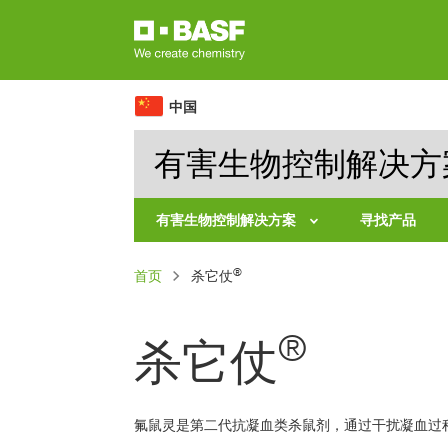
跳
转
到
主
中国
要
有害生物控制解决方
内
容
有害生物控制解决方案
寻找产品
虫
面
®
首页
害
杀它仗
包
鼠
屑
害
®
杀它仗
氟鼠灵是第二代抗凝血类杀鼠剂，通过干扰凝血过