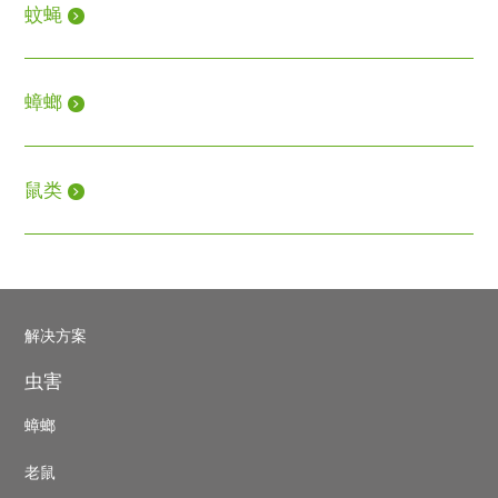
蚊蝇
蟑螂
鼠类
Pest
解决方案
control
虫害
footer
蟑螂
老鼠