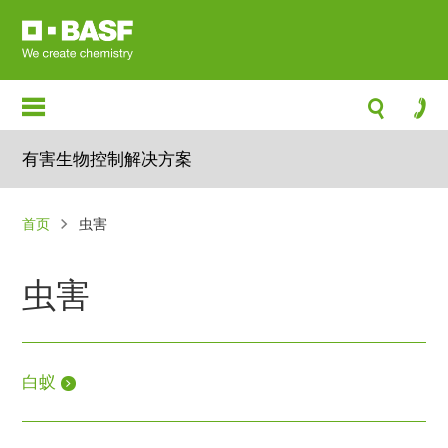
跳
转
到
主
要
内
有害生物控制解决方案
容
面
首页
虫害
包
屑
虫害
白蚁