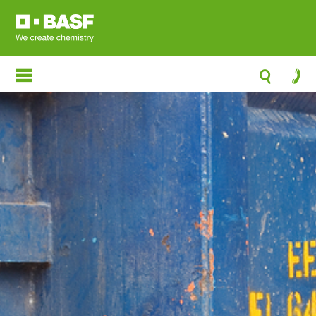
跳
转
到
主
要
内
容