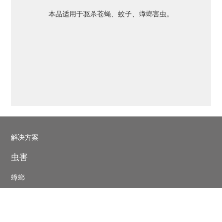
本品适用于驱杀苍蝇、蚊子、蟑螂害虫。
Pest
解决方案
control
虫害
footer
蟑螂
老鼠
白蚁