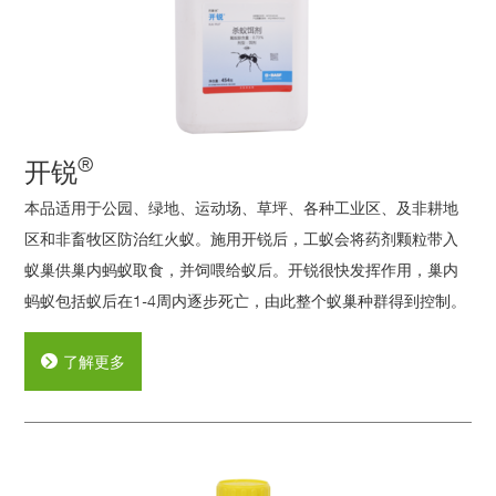
®
开锐
本品适用于公园、绿地、运动场、草坪、各种工业区、及非耕地
区和非畜牧区防治红火蚁。施用开锐后，工蚁会将药剂颗粒带入
蚁巢供巢内蚂蚁取食，并饲喂给蚁后。开锐很快发挥作用，巢内
蚂蚁包括蚁后在1-4周内逐步死亡，由此整个蚁巢种群得到控制。
了解更多