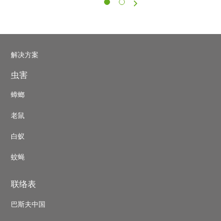
页
Pest
解决方案
control
虫害
footer
蟑螂
老鼠
白蚁
蚊蝇
联络表
巴斯夫中国