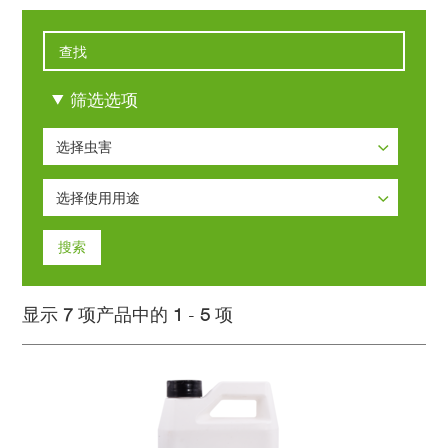
筛选选项
选择虫害
选择虫害
选择使用用途
白蚁
选择使用用途
蚊蝇
蟑螂
显示
7
项产品中的
1
-
5
项
鼠类