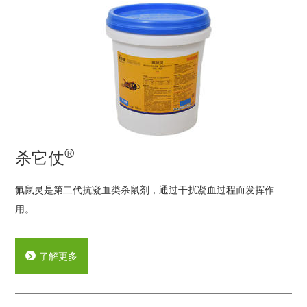
®
杀它仗
氟鼠灵是第二代抗凝血类杀鼠剂，通过干扰凝血过程而发挥作
用。
了解更多