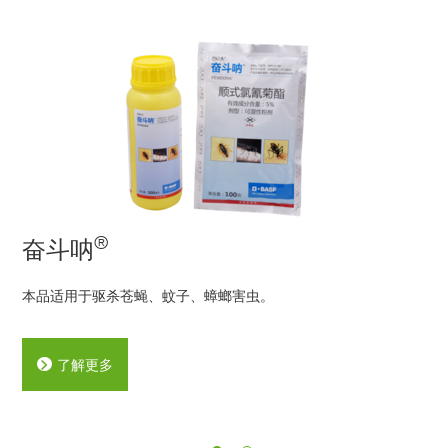
®
奋斗呐
本品适用于驱杀苍蝇、蚊子、蟑螂害虫。
了解更多
分