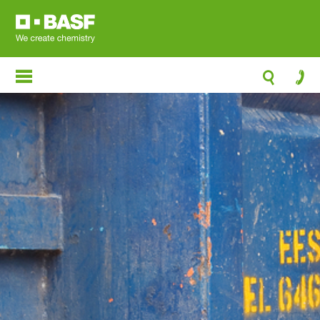
跳
转
到
主
要
内
容