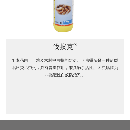
®
伐蚁克
1.本品用于土壤及木材中白蚁的防治。 2.虫螨腈是一种新型
吡咯类杀虫剂，具有胃毒作用，兼具触杀活性。 3.虫螨腈为
非驱避性白蚁防治剂。