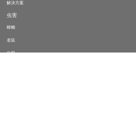
Pest
解决方案
control
虫害
footer
蟑螂
老鼠
白蚁
蚊蝇
联络表
巴斯夫中国
Copyright © BASF Agricultural Solutions Deutschland GmbH
2026
Secondary
隐私政策