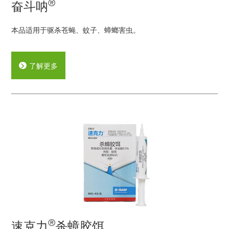
®
奋斗呐
本品适用于驱杀苍蝇、蚊子、蟑螂害虫。
了解更多
®
速克力
杀蟑胶饵