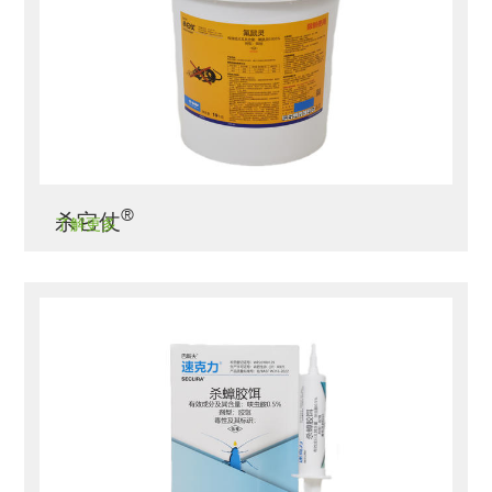
®
杀它仗
了解更多