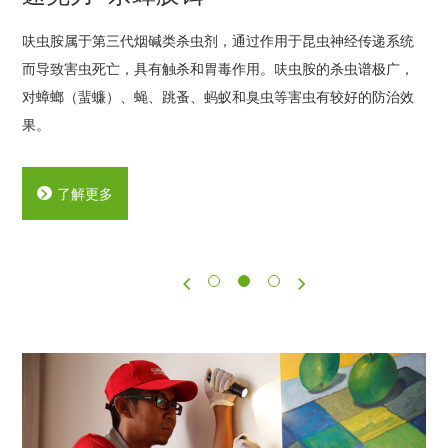
呋虫胺属于第三代烟碱类杀虫剂，通过作用于昆虫神经传递系统
而导致害虫死亡，具有触杀和胃毒作用。呋虫胺的杀虫谱极广，
对蟑螂（蜚蠊）、蝇、跳蚤、蚂蚁和臭虫等害虫有较好的防治效
果。
了解更多
分
页