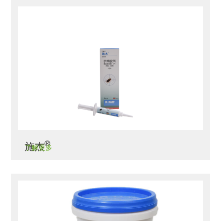
®
施杰
了解更多