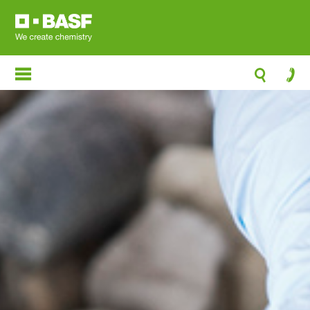
跳
转
到
主
要
内
容