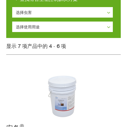
选择虫害
选择虫害
选择使用用途
白蚁
选择使用用途
蚊蝇
显示
7
项产品中的
4
-
6
项
蟑螂
鼠类
®